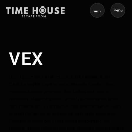
Menu
VEX
Lorem ipsum dolor sit amet, consectetur adipiscing elit.
Curabitur sagittis turpis eu orci malesuada tincidunt. Nunc
malesuada auctor venenatis. Duis facilisis sed dolor id
vestibulum. Nullam dignissim, arcu id faucibus varius, lacus
nibh molestie orci, eu tempus ex nulla pellentesque ex. Fusce
sit amet metus viverra, sodales est eget, scelerisque urna.
Praesent ut lacinia orci. Fusce viverra interdum leo non
faucibus. Aenean efficitur urna felis. Phasellus egestas dictum