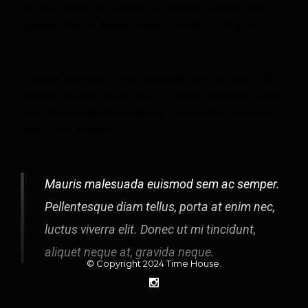
nisi, non laoreet diam aliquam ut. Vivamus molestie tortor ac
egestas tincidunt. Aenean faucibus et erat in tristique.
Praesent eget justo et nunc sollicitudin viverra id vitae tellus.
Quisque vulputate laoreet enim ut facilisis. Phasellus rutrum
tortor scelerisque pretium aliquet. Pellentesque vel egestas
ante. In quis turpis elit.
Mauris malesuada euismod sem ac semper.
Pellentesque diam tellus, porta at enim nec,
luctus viverra elit. Donec ut mi tincidunt,
aliquet neque at, gravida neque.
© Copyright 2024
Time House
.
Mauris malesuada euismod sem ac semper. Pellentesque