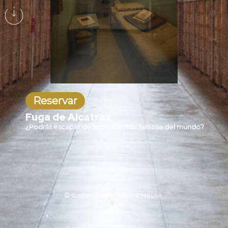
03
04
Reservar
Fuga de Alcatraz
¿Podrás escapar de la prisión más famosa del mundo?
© Copyright 2024
Time House
.