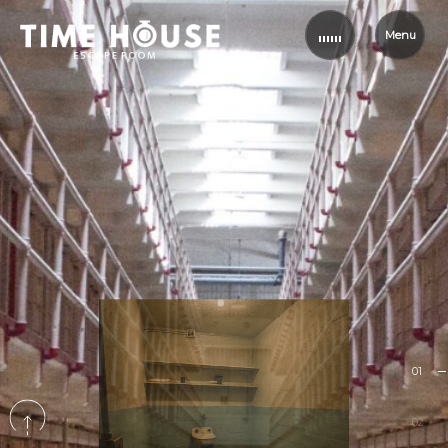
Menu
01
02